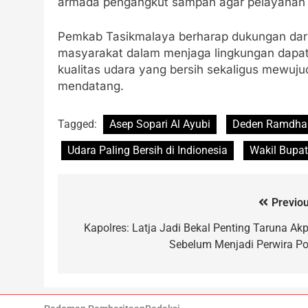
armada pengangkut sampah agar pelayanan bi
Pemkab Tasikmalaya berharap dukungan dari
masyarakat dalam menjaga lingkungan dapa
kualitas udara yang bersih sekaligus mewuj
mendatang.
Tagged:
Asep Sopari Al Ayubi
Deden Ramdha
Udara Paling Bersih di Indionesia
Wakil Bupat
Previou
Kapolres: Latja Jadi Bekal Penting Taruna Akp
Sebelum Menjadi Perwira Pol