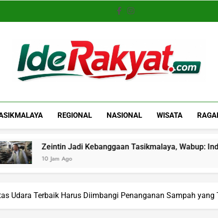
Iderakyat.com
ASIKMALAYA
REGIONAL
NASIONAL
WISATA
RAGA
tin Jadi Kebanggaan Tasikmalaya, Wabup: Industri Lokal Kun
m Ago
tas Udara Terbaik Harus Diimbangi Penanganan Sampah yang 