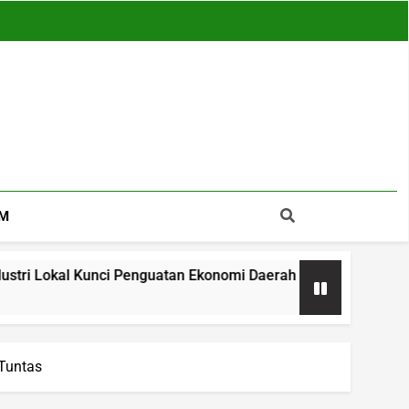
M
ci Penguatan Ekonomi Daerah
APDESI Salawu 
12 Jam Ago
Tuntas