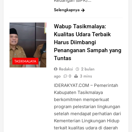
Keuangan (BPK)…
Selengkapnya
Wabup Tasikmalaya:
Kualitas Udara Terbaik
Harus Diimbangi
Penanganan Sampah yang
Tuntas
TASIKMALAYA
Redaksi
2 bulan
ago
0
3 mins
IDERAKYAT.COM – Pemerintah
Kabupaten Tasikmalaya
berkomitmen memperkuat
program pelestarian lingkungan
setelah mendapat perhatian dari
Kementerian Lingkungan Hidup
terkait kualitas udara di daerah