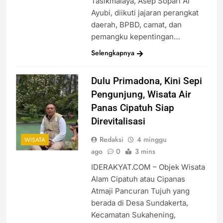
Tasikmalaya, Asep Sopari Al
Ayubi, diikuti jajaran perangkat
daerah, BPBD, camat, dan
pemangku kepentingan…
Selengkapnya
Dulu Primadona, Kini Sepi
Pengunjung, Wisata Air
Panas Cipatuh Siap
Direvitalisasi
Redaksi
4 minggu
WISATA
ago
0
3 mins
IDERAKYAT.COM – Objek Wisata
Alam Cipatuh atau Cipanas
Atmaji Pancuran Tujuh yang
berada di Desa Sundakerta,
Kecamatan Sukahening,