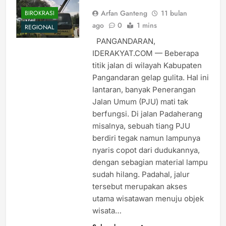
Arfan Ganteng
11 bulan
BIROKRASI
ago
0
1 mins
REGIONAL
PANGANDARAN,
IDERAKYAT.COM — Beberapa
titik jalan di wilayah Kabupaten
Pangandaran gelap gulita. Hal ini
lantaran, banyak Penerangan
Jalan Umum (PJU) mati tak
berfungsi. Di jalan Padaherang
misalnya, sebuah tiang PJU
berdiri tegak namun lampunya
nyaris copot dari dudukannya,
dengan sebagian material lampu
sudah hilang. Padahal, jalur
tersebut merupakan akses
utama wisatawan menuju objek
wisata…