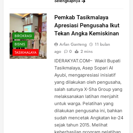
Selengkapnya
Pemkab Tasikmalaya
Apresiasi Pengusaha Ikut
Tekan Angka Kemiskinan
BIROKRASI
Arfan Ganteng
11 bulan
BISNIS
ago
0
2 mins
TASIKMALAYA
IDERAKYAT.COM– Wakil Bupati
Tasikmalaya, Asep Sopari Al
Ayubi, mengapresiasi inisiatif
yang dilakukan oleh pengusaha,
salah satunya X-Sha Group yang
melaksanakan latihan menjahit
untuk warga. Pelatihan yang
dilakukan pengusaha ini, bahkan
sudah mencetak Angkatan ke-24
sejak tahun 2015. Melihat
keberhasilan program pelatihan