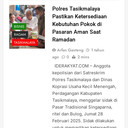
Polres Tasikmalaya
Pastikan Ketersediaan
Kebutuhan Pokok di
BISNIS
Pasaran Aman Saat
RAGAM
Ramadan
TASIKMALAYA
Arfan Ganteng
1 tahun
ago
0
2 mins
IDERAKYAT.COM – Anggota
kepolisian dari Satreskrim
Polres Tasikmalaya dan Dinas
Koprasi Usaha Kecil Menengah,
Perdagangan Kabupaten
Tasikmalaya, menggelar sidak di
Pasar Tradisional Singaparna,
ritel dan Bulog, Jumat 28
Februari 2025. Sidak dilakukan
untuk memastikan ketersediaan