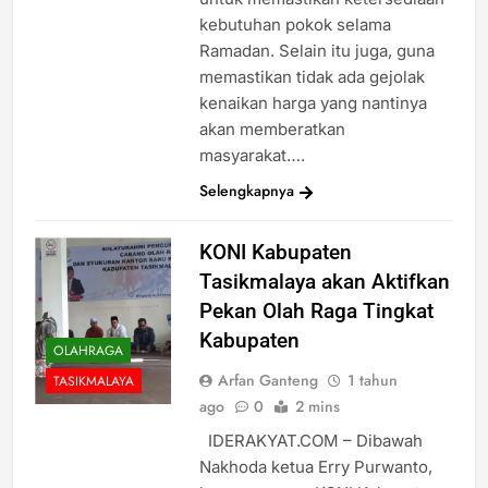
kebutuhan pokok selama
Ramadan. Selain itu juga, guna
memastikan tidak ada gejolak
kenaikan harga yang nantinya
akan memberatkan
masyarakat….
Selengkapnya
KONI Kabupaten
Tasikmalaya akan Aktifkan
Pekan Olah Raga Tingkat
Kabupaten
OLAHRAGA
Arfan Ganteng
1 tahun
TASIKMALAYA
ago
0
2 mins
IDERAKYAT.COM – Dibawah
Nakhoda ketua Erry Purwanto,