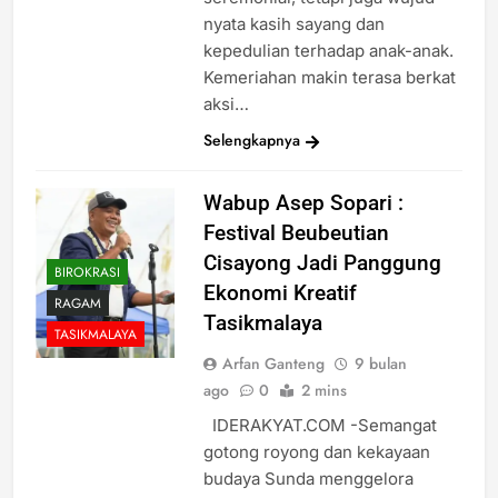
nyata kasih sayang dan
kepedulian terhadap anak-anak.
Kemeriahan makin terasa berkat
aksi…
Selengkapnya
Wabup Asep Sopari :
Festival Beubeutian
Cisayong Jadi Panggung
BIROKRASI
Ekonomi Kreatif
RAGAM
Tasikmalaya
TASIKMALAYA
Arfan Ganteng
9 bulan
ago
0
2 mins
IDERAKYAT.COM -Semangat
gotong royong dan kekayaan
budaya Sunda menggelora