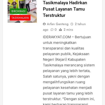
Tasikmalaya Hadirkan
Pusat Layanan Tamu
BIROKRASI
Terstruktur
TASIKMALAYA
Arfan Ganteng
2 tahun
ago
0
2 mins
IDERAKYAT.COM – Bertujuan
untuk meningkatkan
transparansi dan kualitas
pelayanan publik, Kejaksaan
Negeri (Kejari) Kabupaten
Tasikmalaya merancang sistem
pelayanan yang lebih tertata,
Salah satunya, yakni dengan
mengalihfungsikan ruang
pelayanan kesehatan menjadi
pusat layanan tamu yang lebih
terstruktur. “Dengan sistem ini,
kami berharap transparansi