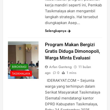
kerja mandiri seperti ini, Pemkab
Tasikmalaya akan mengambil
langkah strategis. Hal tersebut
diungkapkan Asep…
Selengkapnya
Program Makan Bergizi
Gratis Diduga Dimonopoli,
Warga Minta Evaluasi
Arfan Ganteng
11 bulan
BIROKRASI
ago
0
1 mins
TASIKMALAYA
IDERAKYAT.COM – Sejumla
warga yang terhimpun dalam
Serikat Masyarakat Tasikmalaya
(Semata) mendatangi kantor
DPRD Kabupaten Tasikmalaya,
Rabu 24 September 2025.