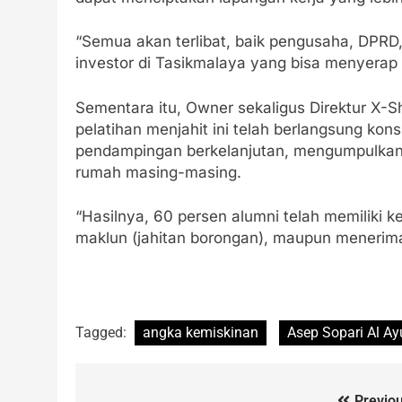
“Semua akan terlibat, baik pengusaha, DPRD,
investor di Tasikmalaya yang bisa menyerap 
Sementara itu, Owner sekaligus Direktur X-
pelatihan menjahit ini telah berlangsung ko
pendampingan berkelanjutan, mengumpulkan 
rumah masing-masing.
“Hasilnya, 60 persen alumni telah memiliki k
maklun (jahitan borongan), maupun menerima
Tagged:
angka kemiskinan
Asep Sopari Al Ay
Previou