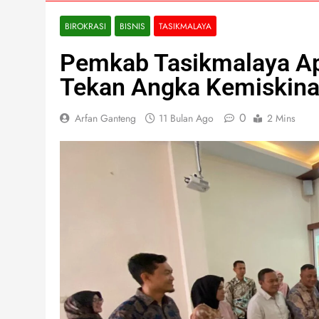
BIROKRASI
BISNIS
TASIKMALAYA
Pemkab Tasikmalaya Ap
Tekan Angka Kemiskin
0
Arfan Ganteng
11 Bulan Ago
2 Mins