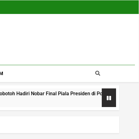
M
obar Final Piala Presiden di Polres Tasikmalaya, Suasana Am