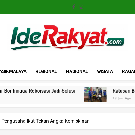
Iderakyat.com
ASIKMALAYA
REGIONAL
NASIONAL
WISATA
RAGA
oisasi Jadi Solusi
Ratusan Bobotoh Hadiri N
13 Jam Ago
 Pengusaha Ikut Tekan Angka Kemiskinan