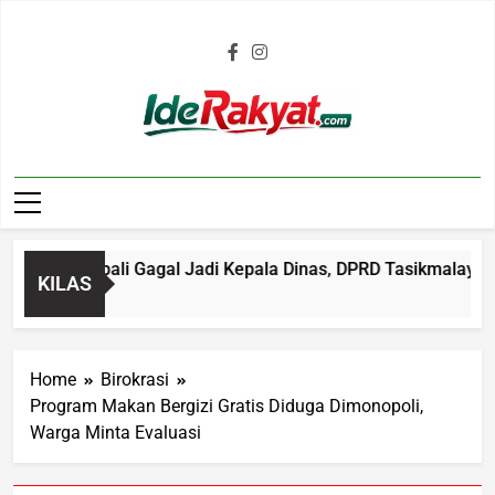
Iderakyat.com
kal Kembali Gagal Jadi Kepala Dinas, DPRD Tasikmalaya Sorot
KILAS
go
Home
Birokrasi
Program Makan Bergizi Gratis Diduga Dimonopoli,
Warga Minta Evaluasi