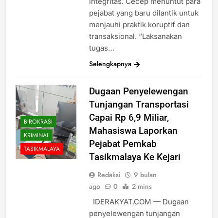
integritas. Cecep menuntut para
pejabat yang baru dilantik untuk
menjauhi praktik koruptif dan
transaksional. “Laksanakan
tugas…
Selengkapnya
Dugaan Penyelewengan
Tunjangan Transportasi
Capai Rp 6,9 Miliar,
BIROKRASI
Mahasiswa Laporkan
KRIMINAL
Pejabat Pemkab
TASIKMALAYA
Tasikmalaya Ke Kejari
Redaksi
9 bulan
ago
0
2 mins
IDERAKYAT.COM — Dugaan
penyelewengan tunjangan