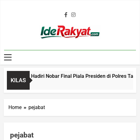
Iderakyat.com
 Bobotoh Hadiri Nobar Final Piala Presiden di Polres Tasik
KILAS
o
Home
pejabat
pejabat