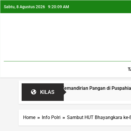
Sabtu, 8 Agustus 2026
9:20:10 AM
T
a Siapkan Jalan Kemandirian Pangan di Puspahiang
KILAS
Home
Info Polri
Sambut HUT Bhayangkara ke-80