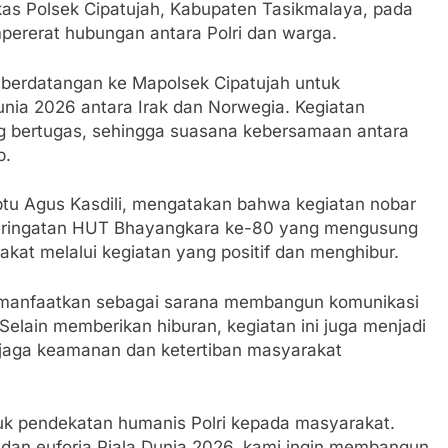
as Polsek Cipatujah, Kabupaten Tasikmalaya, pada
pererat hubungan antara Polri dan warga.
 berdatangan ke Mapolsek Cipatujah untuk
unia 2026 antara Irak dan Norwegia. Kegiatan
ang bertugas, sehingga suasana kebersamaan antara
b.
Iptu Agus Kasdili, mengatakan bahwa kegiatan nobar
 peringatan HUT Bhayangkara ke-80 yang mengusung
at melalui kegiatan yang positif dan menghibur.
imanfaatkan sebagai sarana membangun komunikasi
 Selain memberikan hiburan, kegiatan ini juga menjadi
jaga keamanan dan ketertiban masyarakat
uk pendekatan humanis Polri kepada masyarakat.
an euforia Piala Dunia 2026, kami ingin membangun