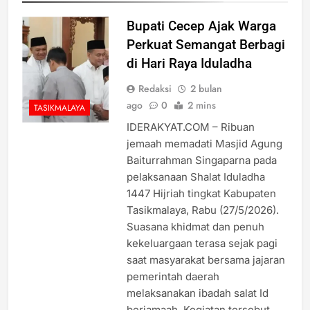
Bupati Cecep Ajak Warga
Perkuat Semangat Berbagi
di Hari Raya Iduladha
Redaksi
2 bulan
ago
0
2 mins
TASIKMALAYA
IDERAKYAT.COM – Ribuan
jemaah memadati Masjid Agung
Baiturrahman Singaparna pada
pelaksanaan Shalat Iduladha
1447 Hijriah tingkat Kabupaten
Tasikmalaya, Rabu (27/5/2026).
Suasana khidmat dan penuh
kekeluargaan terasa sejak pagi
saat masyarakat bersama jajaran
pemerintah daerah
melaksanakan ibadah salat Id
berjamaah. Kegiatan tersebut