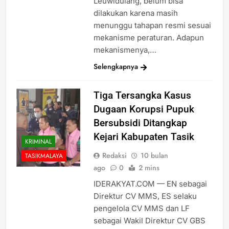
Leuwidulang, belum bisa
dilakukan karena masih
menunggu tahapan resmi sesuai
mekanisme peraturan. Adapun
mekanismenya,…
Selengkapnya
Tiga Tersangka Kasus
Dugaan Korupsi Pupuk
Bersubsidi Ditangkap
Kejari Kabupaten Tasik
KRIMINAL
Redaksi
10 bulan
TASIKMALAYA
ago
0
2 mins
IDERAKYAT.COM — EN sebagai
Direktur CV MMS, ES selaku
pengelola CV MMS dan LF
sebagai Wakil Direktur CV GBS