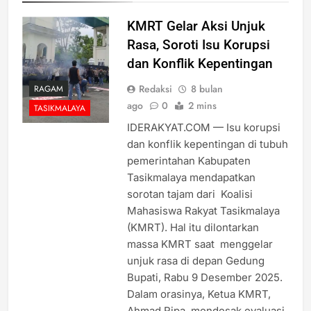
KMRT Gelar Aksi Unjuk
Rasa, Soroti Isu Korupsi
dan Konflik Kepentingan
Redaksi
8 bulan
RAGAM
ago
0
2 mins
TASIKMALAYA
IDERAKYAT.COM — Isu korupsi
dan konflik kepentingan di tubuh
pemerintahan Kabupaten
Tasikmalaya mendapatkan
sorotan tajam dari Koalisi
Mahasiswa Rakyat Tasikmalaya
(KMRT). Hal itu dilontarkan
massa KMRT saat menggelar
unjuk rasa di depan Gedung
Bupati, Rabu 9 Desember 2025.
Dalam orasinya, Ketua KMRT,
Ahmad Ripa, mendesak evaluasi