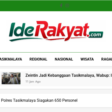
Iderakyat.com
ASIKMALAYA
REGIONAL
NASIONAL
WISATA
RAGA
ntin Jadi Kebanggaan Tasikmalaya, Wabup: Industri Lokal Ku
am Ago
Polres Tasikmalaya Siagakan 650 Personel