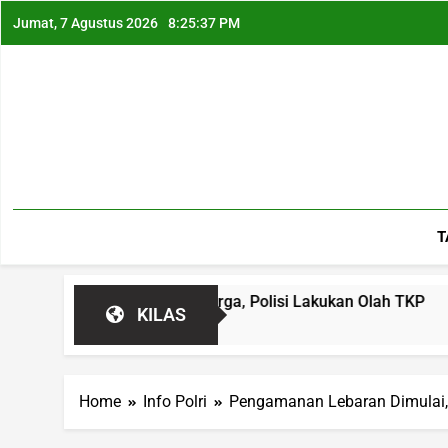
Jumat, 7 Agustus 2026
8:25:38 PM
T
Hebohkan Warga, Polisi Lakukan Olah TKP
Zei
KILAS
11 J
Home
Info Polri
Pengamanan Lebaran Dimulai, 