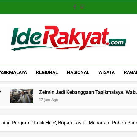
Iderakyat.com
ASIKMALAYA
REGIONAL
NASIONAL
WISATA
RAGA
Zeintin Jadi Kebanggaan Tasikmalaya, Wabup: Industri Lok
17 Jam Ago
hing Program ‘Tasik Hejo’, Bupati Tasik : Menanam Pohon Pan