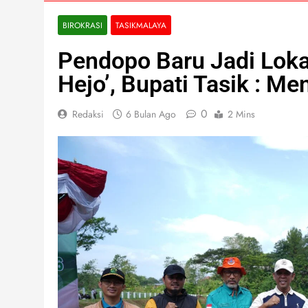
BIROKRASI
TASIKMALAYA
Pendopo Baru Jadi Loka
Hejo’, Bupati Tasik : 
0
Redaksi
6 Bulan Ago
2 Mins