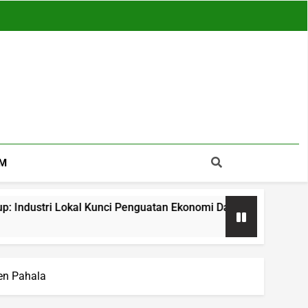
M
al Kunci Penguatan Ekonomi Daerah
APDESI Sa
19 Jam Ago
en Pahala