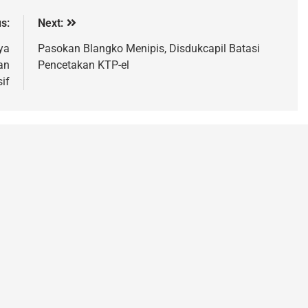
s:
Next:
ya
Pasokan Blangko Menipis, Disdukcapil Batasi
an
Pencetakan KTP-el
if