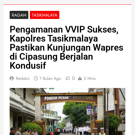
RAGAM
TASIKMALAYA
Pengamanan VVIP Sukses,
Kapolres Tasikmalaya
Pastikan Kunjungan Wapres
di Cipasung Berjalan
Kondusif
0
Redaksi
7 Bulan Ago
2 Mins