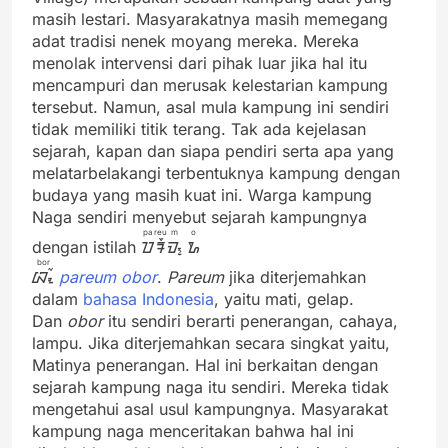
masih lestari. Masyarakatnya masih memegang
adat tradisi nenek moyang mereka. Mereka
menolak intervensi dari pihak luar jika hal itu
mencampuri dan merusak kelestarian kampung
tersebut. Namun, asal mula kampung ini sendiri
tidak memiliki titik terang. Tak ada kejelasan
sejarah, kapan dan siapa pendiri serta apa yang
melatarbelakangi terbentuknya kampung dengan
budaya yang masih kuat ini. Warga kampung
Naga sendiri menyebut sejarah kampungnya
pa
reu
m
o
dengan istilah
ᮕ
ᮛᮩ
ᮙ᮪
ᮇ
bor
ᮘᮧᮁ
pareum
obor
.
Pareum
jika diterjemahkan
dalam
bahasa Indonesia
, yaitu mati, gelap.
Dan
obor
itu sendiri berarti penerangan, cahaya,
lampu. Jika diterjemahkan secara singkat yaitu,
Matinya penerangan. Hal ini berkaitan dengan
sejarah kampung naga itu sendiri. Mereka tidak
mengetahui asal usul kampungnya. Masyarakat
kampung naga menceritakan bahwa hal ini