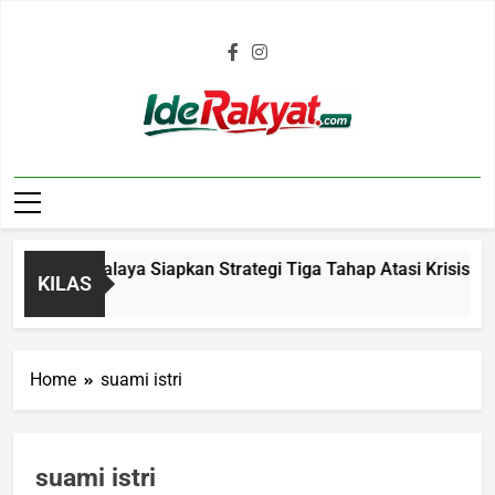
Iderakyat.com
 Tasikmalaya Siapkan Strategi Tiga Tahap Atasi Krisis Air Be
KILAS
Ago
Home
suami istri
suami istri