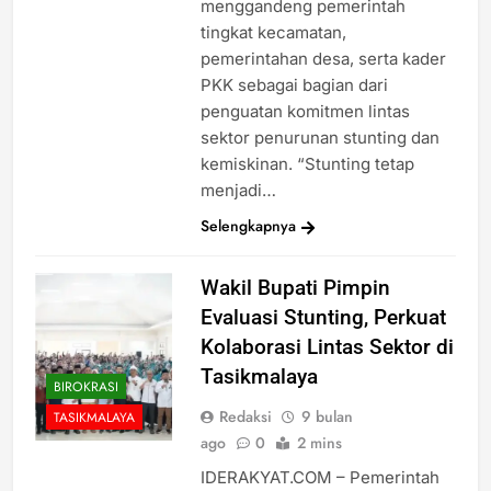
menggandeng pemerintah
tingkat kecamatan,
pemerintahan desa, serta kader
PKK sebagai bagian dari
penguatan komitmen lintas
sektor penurunan stunting dan
kemiskinan. “Stunting tetap
menjadi…
Selengkapnya
Wakil Bupati Pimpin
Evaluasi Stunting, Perkuat
Kolaborasi Lintas Sektor di
Tasikmalaya
BIROKRASI
Redaksi
9 bulan
TASIKMALAYA
ago
0
2 mins
IDERAKYAT.COM – Pemerintah