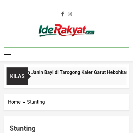
Iderakyat.com
Penemuan Janin Bayi di Tarogong Kaler Garut Hebohkan Warga
KILAS
o
Home
Stunting
Stunting