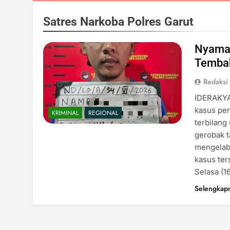
Satres Narkoba Polres Garut
Nyamar
Tembak
Redaksi
IDERAKYA
kasus per
KRIMINAL
REGIONAL
terbilang
gerobak t
mengelab
kasus ter
Selasa (1
Selengkap