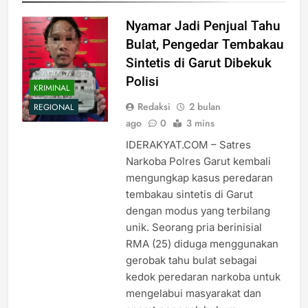
Nyamar Jadi Penjual Tahu
Bulat, Pengedar Tembakau
Sintetis di Garut Dibekuk
Polisi
KRIMINAL
Redaksi
2 bulan
REGIONAL
ago
0
3 mins
IDERAKYAT.COM – Satres
Narkoba Polres Garut kembali
mengungkap kasus peredaran
tembakau sintetis di Garut
dengan modus yang terbilang
unik. Seorang pria berinisial
RMA (25) diduga menggunakan
gerobak tahu bulat sebagai
kedok peredaran narkoba untuk
mengelabui masyarakat dan