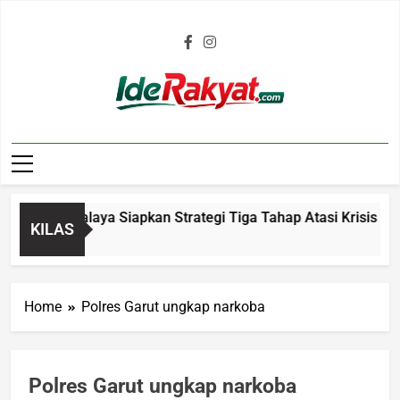
Iderakyat.com
 Tasikmalaya Siapkan Strategi Tiga Tahap Atasi Krisis Air Be
KILAS
go
Home
Polres Garut ungkap narkoba
Polres Garut ungkap narkoba