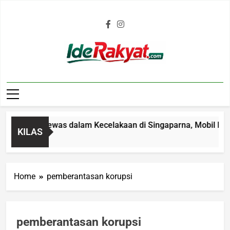
Iderakyat.com
 4 Tahun Tewas dalam Kecelakaan di Singaparna, Mobil Ditabr
KILAS
o
Home
pemberantasan korupsi
pemberantasan korupsi