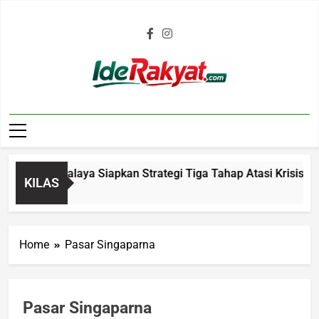
Iderakyat.com
 Tasikmalaya Siapkan Strategi Tiga Tahap Atasi Krisis Air Be
KILAS
o
Home
Pasar Singaparna
Pasar Singaparna