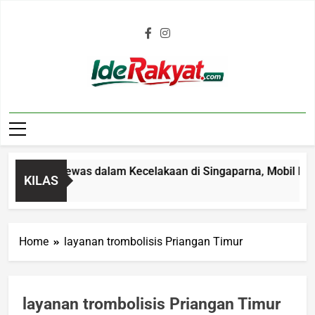
Iderakyat.com
 4 Tahun Tewas dalam Kecelakaan di Singaparna, Mobil Ditabr
KILAS
go
Home
layanan trombolisis Priangan Timur
layanan trombolisis Priangan Timur