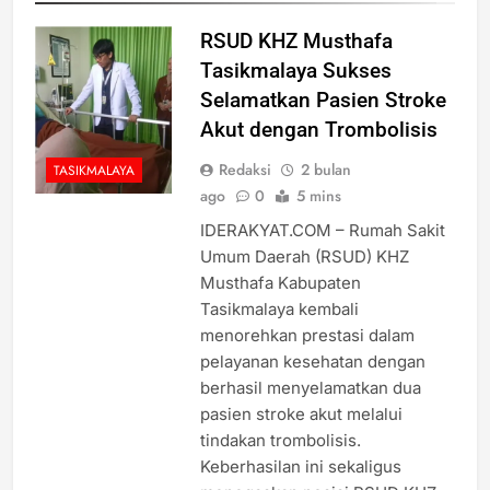
RSUD KHZ Musthafa
Tasikmalaya Sukses
Selamatkan Pasien Stroke
Akut dengan Trombolisis
Redaksi
2 bulan
TASIKMALAYA
ago
0
5 mins
IDERAKYAT.COM – Rumah Sakit
Umum Daerah (RSUD) KHZ
Musthafa Kabupaten
Tasikmalaya kembali
menorehkan prestasi dalam
pelayanan kesehatan dengan
berhasil menyelamatkan dua
pasien stroke akut melalui
tindakan trombolisis.
Keberhasilan ini sekaligus