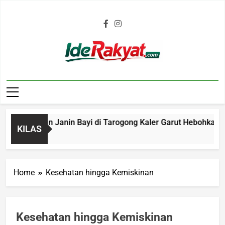
Iderakyat.com
 Penemuan Janin Bayi di Tarogong Kaler Garut Hebohkan Warg
KILAS
go
Home
Kesehatan hingga Kemiskinan
Kesehatan hingga Kemiskinan