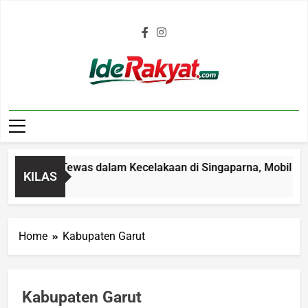
Iderakyat.com
 4 Tahun Tewas dalam Kecelakaan di Singaparna, Mobil Ditabr
KILAS
go
Home
Kabupaten Garut
Kabupaten Garut