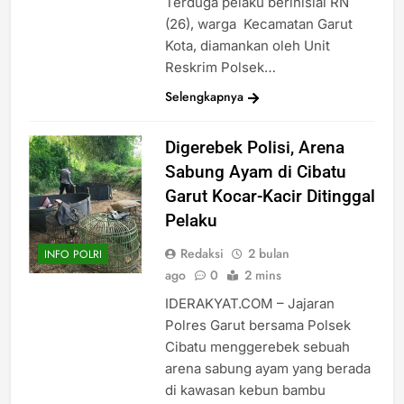
Terduga pelaku berinisial RN
(26), warga Kecamatan Garut
Kota, diamankan oleh Unit
Reskrim Polsek…
Selengkapnya
Digerebek Polisi, Arena
Sabung Ayam di Cibatu
Garut Kocar-Kacir Ditinggal
Pelaku
Redaksi
2 bulan
INFO POLRI
ago
0
2 mins
IDERAKYAT.COM – Jajaran
Polres Garut bersama Polsek
Cibatu menggerebek sebuah
arena sabung ayam yang berada
di kawasan kebun bambu