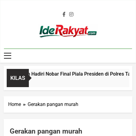
Iderakyat.com
n Bobotoh Hadiri Nobar Final Piala Presiden di Polres Tasik
KILAS
o
Home
Gerakan pangan murah
Gerakan pangan murah