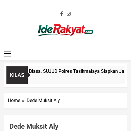
Iderakyat.com
 Bantuan Biasa, SUJUD Polres Tasikmalaya Siapkan Jalan Ke
KILAS
Ago
Home
Dede Muksit Aly
Dede Muksit Aly