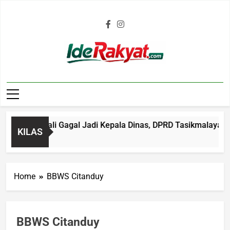
Iderakyat.com
al Kembali Gagal Jadi Kepala Dinas, DPRD Tasikmalaya Soroti
KILAS
o
Home
BBWS Citanduy
BBWS Citanduy