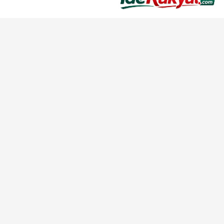
Iderakyat