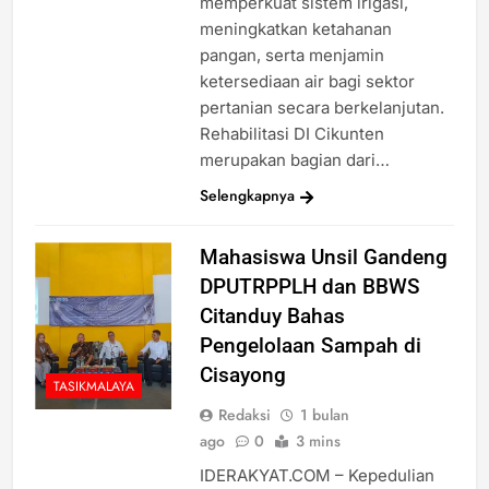
memperkuat sistem irigasi,
meningkatkan ketahanan
pangan, serta menjamin
ketersediaan air bagi sektor
pertanian secara berkelanjutan.
Rehabilitasi DI Cikunten
merupakan bagian dari…
Selengkapnya
Mahasiswa Unsil Gandeng
DPUTRPPLH dan BBWS
Citanduy Bahas
Pengelolaan Sampah di
Cisayong
TASIKMALAYA
Redaksi
1 bulan
ago
0
3 mins
IDERAKYAT.COM – Kepedulian