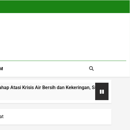
M
s Air Bersih dan Kekeringan, Sumur Bor hingga Reboisasi Jad
at