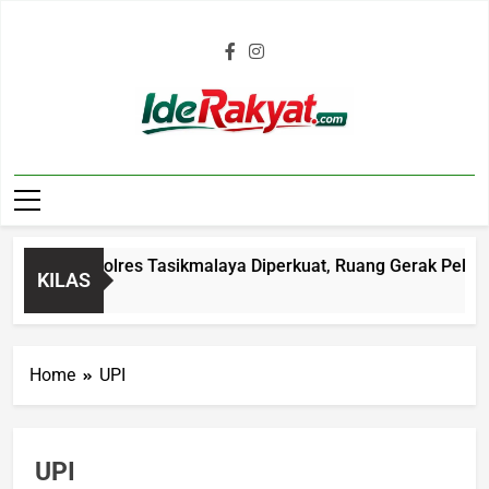
Iderakyat.com
i Malam Polres Tasikmalaya Diperkuat, Ruang Gerak Pelaku C
KILAS
go
Home
UPI
UPI