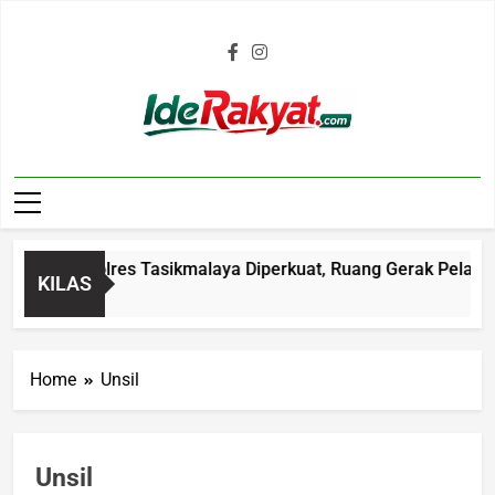
Iderakyat.com
 Malam Polres Tasikmalaya Diperkuat, Ruang Gerak Pelaku C3
KILAS
o
Home
Unsil
Unsil