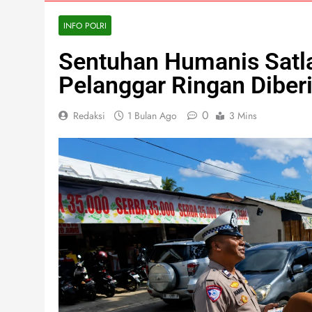
INFO POLRI
Sentuhan Humanis Satla
Pelanggar Ringan Diber
0
Redaksi
1 Bulan Ago
3 Mins