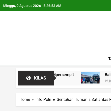
Minggu, 9 Agustus 2026
5:26:54 AM
T
ak Pelaku C3 Dipersempit
Balita 4 Tahun Tew
KILAS
19 Jam Ago
Home
Info Polri
Sentuhan Humanis Satlantas P