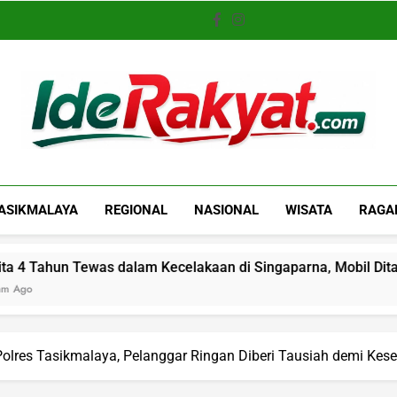
Iderakyat.com
ASIKMALAYA
REGIONAL
NASIONAL
WISATA
RAGA
as dalam Kecelakaan di Singaparna, Mobil Ditabrakkan dari Be
olres Tasikmalaya, Pelanggar Ringan Diberi Tausiah demi Kes