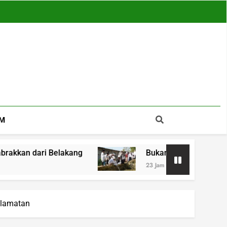
M
lakang
Bukan Bantuan Biasa, SUJUD Polres T
23 Jam Ago
elamatan