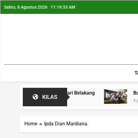
Sabtu, 8 Agustus 2026
11:19:34 AM
T
bil Ditabrakkan dari Belakang
Bukan Bantuan
KILAS
5 Jam Ago
Home
Ipda Dian Mardiana.