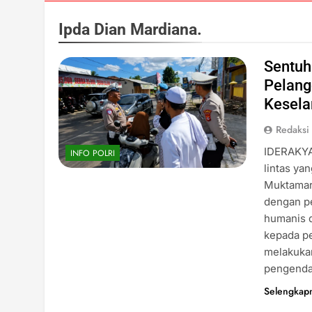
Ipda Dian Mardiana.
Sentuh
Pelang
Kesel
Redaksi
IDERAKYA
INFO POLRI
lintas ya
Muktamar 
dengan pe
humanis 
kepada pe
melakuka
pengend
Selengkap