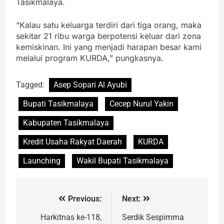
Tasikmalaya.
“Kalau satu keluarga terdiri dari tiga orang, maka
sekitar 21 ribu warga berpotensi keluar dari zona
kemiskinan. Ini yang menjadi harapan besar kami
melalui program KURDA,” pungkasnya.
Tagged:
Asep Sopari Al Ayubi
Bupati Tasikmalaya
Cecep Nurul Yakin
Kabupaten Tasikmalaya
Kredit Usaha Rakyat Daerah
KURDA
Launching
Wakil Bupati Tasikmalaya
Previous:
Next:
Harkitnas ke-118,
Serdik Sespimma