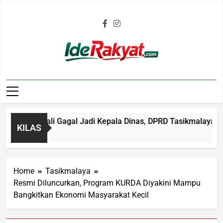
Iderakyat.com
l Kembali Gagal Jadi Kepala Dinas, DPRD Tasikmalaya Soroti 
KILAS
go
Home
Tasikmalaya
Resmi Diluncurkan, Program KURDA Diyakini Mampu
Bangkitkan Ekonomi Masyarakat Kecil