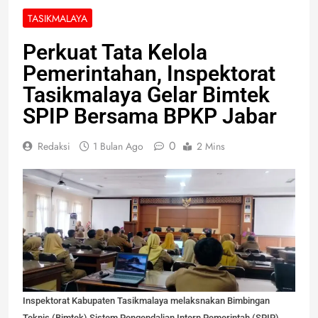
TASIKMALAYA
Perkuat Tata Kelola
Pemerintahan, Inspektorat
Tasikmalaya Gelar Bimtek
SPIP Bersama BPKP Jabar
0
Redaksi
1 Bulan Ago
2 Mins
Inspektorat Kabupaten Tasikmalaya melaksnakan Bimbingan
Teknis (Bimtek) Sistem Pengendalian Intern Pemerintah (SPIP)