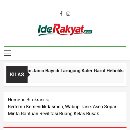
Iderakyat.com
Penemuan Janin Bayi di Tarogong Kaler Garut Hebohkan Warg
KILAS
o
Home
Birokrasi
Bertemu Kemendikdasmen, Wabup Tasik Asep Sopari
Minta Bantuan Revilitasi Ruang Kelas Rusak