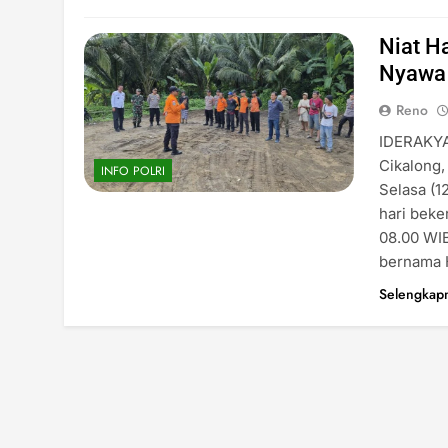
Niat H
Nyawa
Reno
IDERAKYA
Cikalong,
INFO POLRI
Selasa (1
hari beke
08.00 WIB
bernama H
Selengkap