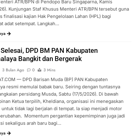
enteri ATR/BPN di Pendopo Baru Singaparna, Kamis
26). Kunjungan Staf Khusus Menteri ATR/BPN tersebut guna
finalisasi kajian Hak Pengelolaan Lahan (HPL) bagi
at adat setempat. Langkah…
nya
Selesai, DPD BM PAN Kabupaten
alaya Bangkit dan Bergerak
3 Bulan Ago
0
3 Mins
T.COM — DPD Barisan Muda (BP) PAN Kabupaten
ya resmi memulai babak baru. Seiring dengan tuntasnya
angkaian persidang Musda, Sabtu (17/5/2026). Di bawah
nan Ketua terpilih, Kheldiana, organisasi ini menegaskan
untuk tidak lagi berjalan di tempat. Ia siap menjadi motor
perubahan. Momentum pergantian kepemimpinan juga jadi
eksi sekaligus arah baru bagi…
nya