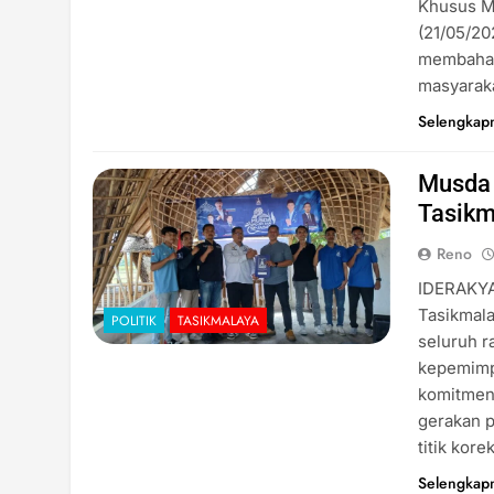
Khusus M
(21/05/20
membahas 
masyarak
Selengkap
Musda 
Tasikm
Reno
IDERAKYA
Tasikmala
POLITIK
TASIKMALAYA
seluruh r
kepemimpi
komitmen 
gerakan 
titik kor
Selengkap