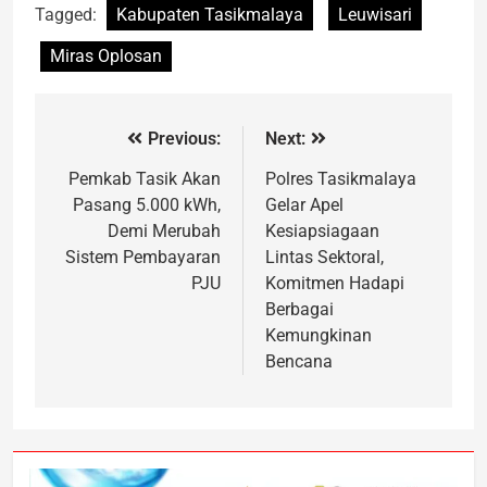
Tagged:
Kabupaten Tasikmalaya
Leuwisari
Miras Oplosan
Previous:
Next:
Pemkab Tasik Akan
Polres Tasikmalaya
Pasang 5.000 kWh,
Gelar Apel
Demi Merubah
Kesiapsiagaan
Sistem Pembayaran
Lintas Sektoral,
PJU
Komitmen Hadapi
Berbagai
Kemungkinan
Bencana