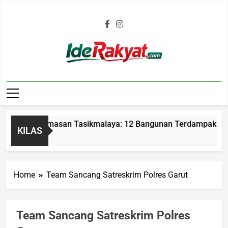
Iderakyat.com
ran Parumasan Tasikmalaya: 12 Bangunan Terdampak Kerugia
KILAS
go
Home
Team Sancang Satreskrim Polres Garut
Team Sancang Satreskrim Polres