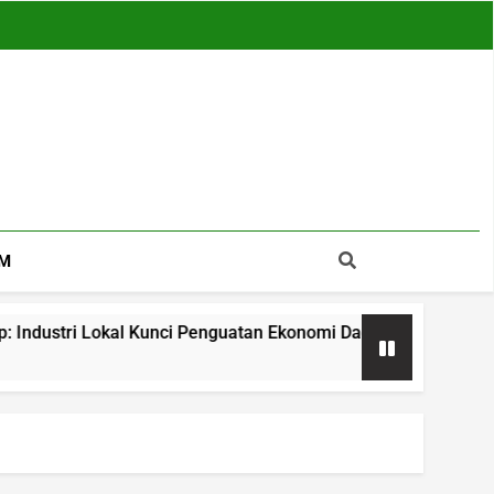
M
 Lokal Kunci Penguatan Ekonomi Daerah
APDES
14 Jam