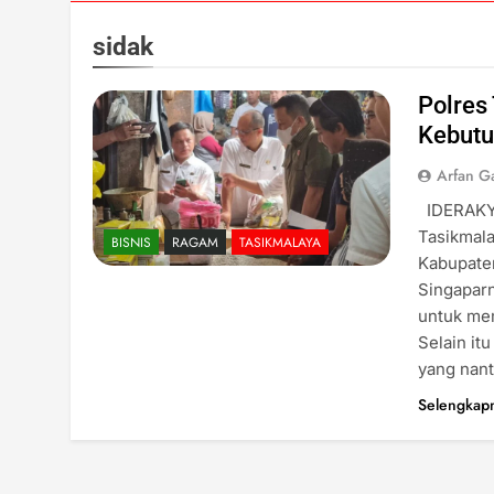
sidak
Polres
Kebutu
Arfan G
IDERAKYA
Tasikmal
BISNIS
RAGAM
TASIKMALAYA
Kabupaten
Singaparn
untuk me
Selain it
yang nan
Selengkap