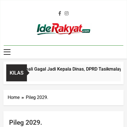
Iderakyat.com
kal Kembali Gagal Jadi Kepala Dinas, DPRD Tasikmalaya Sorot
KILAS
go
Home
Pileg 2029.
Pileg 2029.