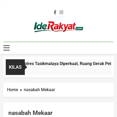
Iderakyat.com
i Malam Polres Tasikmalaya Diperkuat, Ruang Gerak Pelaku C3
KILAS
go
Home
nasabah Mekaar
nasabah Mekaar