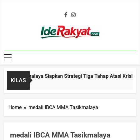
Iderakyat.com
b Tasikmalaya Siapkan Strategi Tiga Tahap Atasi Krisis Air B
KILAS
 Ago
Home
medali IBCA MMA Tasikmalaya
medali IBCA MMA Tasikmalaya