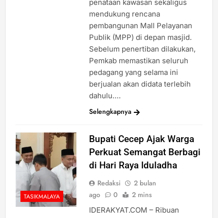
penataan kawasan sekaligus
mendukung rencana
pembangunan Mall Pelayanan
Publik (MPP) di depan masjid.
Sebelum penertiban dilakukan,
Pemkab memastikan seluruh
pedagang yang selama ini
berjualan akan didata terlebih
dahulu….
Selengkapnya
Bupati Cecep Ajak Warga
Perkuat Semangat Berbagi
di Hari Raya Iduladha
Redaksi
2 bulan
ago
0
2 mins
TASIKMALAYA
IDERAKYAT.COM – Ribuan