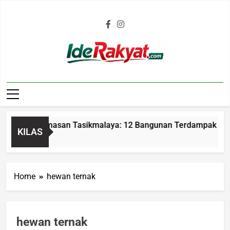
Iderakyat.com
ran Parumasan Tasikmalaya: 12 Bangunan Terdampak Kerugia
KILAS
go
Home
hewan ternak
hewan ternak