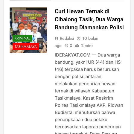
Curi Hewan Ternak di
Cibalong Tasik, Dua Warga
Bandung Diamankan Polisi
Redaksi
10 bulan
KRIMINAL
ago
0
2 mins
TASIKMALAYA
IDERAKYAT.COM — Dua warga
bandung, yakni UR (44) dan HS
(46) terpaksa harus berurusan
dengan polisi lantaran
melakukan pencurian hewan
ternak di wilayah Kabupaten
Tasikmalaya. Kasat Reskrim
Polres Tasikmalaya AKP. Ridwan
Budiarta, menuturkan bahwa
penangkapan dua pelaku
berdasarkan laporan pencurian
hewan ternak di Desa Parung