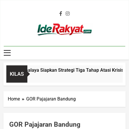
Iderakyat.com
b Tasikmalaya Siapkan Strategi Tiga Tahap Atasi Krisis Air B
KILAS
 Ago
Home
GOR Pajajaran Bandung
GOR Pajajaran Bandung