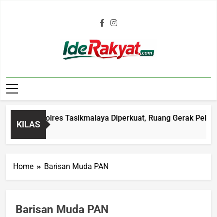
Iderakyat.com
i Malam Polres Tasikmalaya Diperkuat, Ruang Gerak Pelaku C3
KILAS
go
Home
Barisan Muda PAN
Barisan Muda PAN