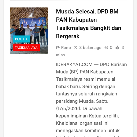
Musda Selesai, DPD BM
PAN Kabupaten
Tasikmalaya Bangkit dan
Bergerak
POLITIK
Reno
3 bulan ago
0
3
TASIKMALAYA
mins
IDERAKYAT.COM — DPD Barisan
Muda (BP) PAN Kabupaten
Tasikmalaya resmi memulai
babak baru. Seiring dengan
tuntasnya seluruh rangkaian
persidang Musda, Sabtu
(17/5/2026). Di bawah
kepemimpinan Ketua terpilih,
Kheldiana, organisasi ini
menegaskan komitmen untuk