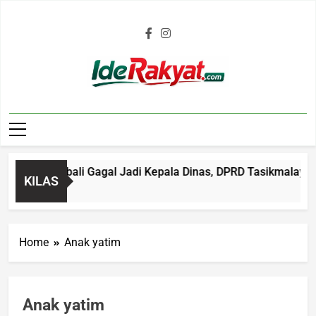
Iderakyat.com
okal Kembali Gagal Jadi Kepala Dinas, DPRD Tasikmalaya Soro
KILAS
Ago
Home
Anak yatim
Anak yatim