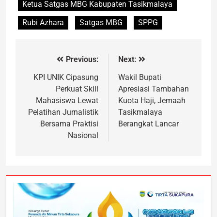
Ketua Satgas MBG Kabupaten Tasikmalaya
Rubi Azhara
Satgas MBG
SPPG
Previous:
Next:
KPI UNIK Cipasung
Wakil Bupati
Perkuat Skill
Apresiasi Tambahan
Mahasiswa Lewat
Kuota Haji, Jemaah
Pelatihan Jurnalistik
Tasikmalaya
Bersama Praktisi
Berangkat Lancar
Nasional