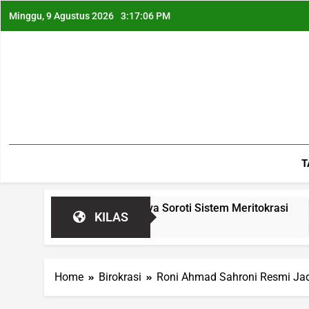
Minggu, 9 Agustus 2026
3:17:07 PM
T
DPRD Tasikmalaya Soroti Sistem Meritokrasi
P
KILAS
1
Home
Birokrasi
Roni Ahmad Sahroni Resmi Jadi