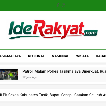
Iderakyat.com
ASIKMALAYA
REGIONAL
NASIONAL
WISATA
RAGA
atroli Malam Polres Tasikmalaya Diperkuat, Ruang Gerak Pel
2 Jam Ago
 Plt Sekda Kabupaten Tasik, Bupati Cecep : Satukan Seluruh 