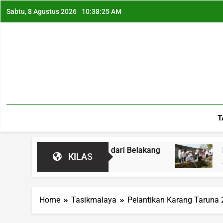
Sabtu, 8 Agustus 2026
10:38:26 AM
T
bil Ditabrakkan dari Belakang
Bukan Bantuan
KILAS
5 Jam Ago
Home
Tasikmalaya
Pelantikan Karang Taruna