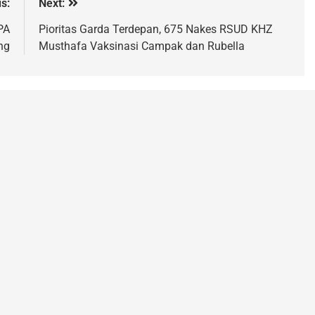
s:
Next:
PA
Pioritas Garda Terdepan, 675 Nakes RSUD KHZ
ng
Musthafa Vaksinasi Campak dan Rubella