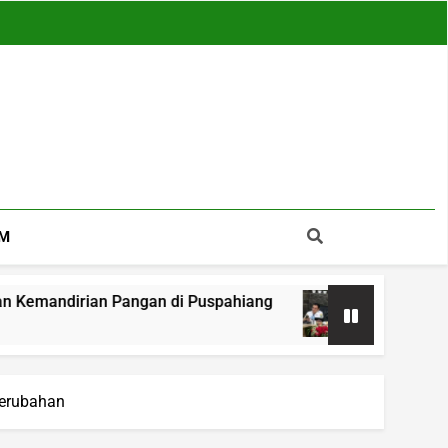
M
n Pangan di Puspahiang
Pemkab Tasikmalaya S
24 Jam Ago
Perubahan