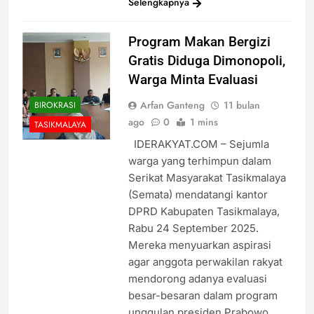
Selengkapnya
Program Makan Bergizi
Gratis Diduga Dimonopoli,
Warga Minta Evaluasi
Arfan Ganteng
11 bulan
BIROKRASI
ago
0
1 mins
TASIKMALAYA
IDERAKYAT.COM – Sejumla
warga yang terhimpun dalam
Serikat Masyarakat Tasikmalaya
(Semata) mendatangi kantor
DPRD Kabupaten Tasikmalaya,
Rabu 24 September 2025.
Mereka menyuarkan aspirasi
agar anggota perwakilan rakyat
mendorong adanya evaluasi
besar-besaran dalam program
unggulan presiden Prabowo