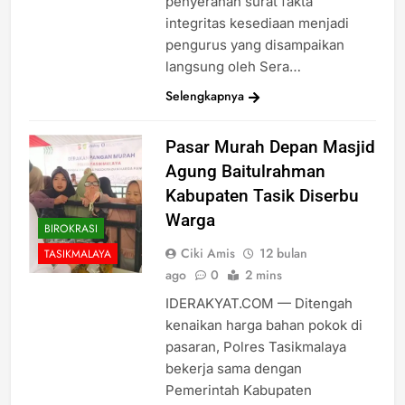
penyerahan surat fakta
integritas kesediaan menjadi
pengurus yang disampaikan
langsung oleh Sera…
Selengkapnya
Pasar Murah Depan Masjid
Agung Baitulrahman
Kabupaten Tasik Diserbu
Warga
BIROKRASI
Ciki Amis
12 bulan
TASIKMALAYA
ago
0
2 mins
IDERAKYAT.COM — Ditengah
kenaikan harga bahan pokok di
pasaran, Polres Tasikmalaya
bekerja sama dengan
Pemerintah Kabupaten