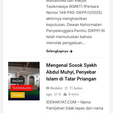
Mahasiswa dan Rakyat
Tasikmalaya (KMRT) (Perkara
Nomor 149-PKE-DKPP/V/2025)
akhirnya menghasilkan
keputusan. Dewan Kehormatan
Penyelenggara Pemilu (DKPP) RI
telah memutuskan bahwa
menolak pengaduan…
Selengkapnya
Mengenal Sosok Syekh
Abdul Muhyi, Penyebar
Islam di Tatar Priangan
RAGAM
Redaksi
11 bulan
TASIKMALAYA
ago
0
3 mins
WISATA
IDERAKYAT.COM – Nama
Pamijahan tidak lepas dari nama