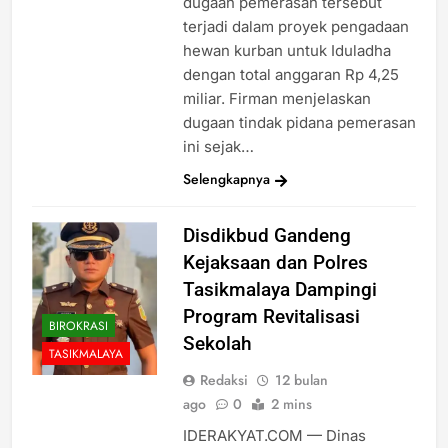
dugaan pemerasan tersebut
terjadi dalam proyek pengadaan
hewan kurban untuk Iduladha
dengan total anggaran Rp 4,25
miliar. Firman menjelaskan
dugaan tindak pidana pemerasan
ini sejak…
Selengkapnya
Disdikbud Gandeng
Kejaksaan dan Polres
Tasikmalaya Dampingi
Program Revitalisasi
BIROKRASI
Sekolah
TASIKMALAYA
Redaksi
12 bulan
ago
0
2 mins
IDERAKYAT.COM — Dinas