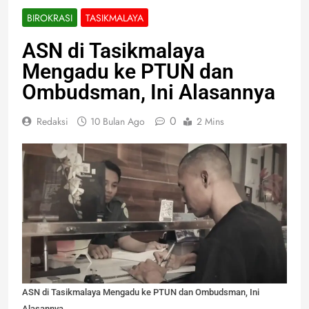
BIROKRASI
TASIKMALAYA
ASN di Tasikmalaya
Mengadu ke PTUN dan
Ombudsman, Ini Alasannya
0
Redaksi
10 Bulan Ago
2 Mins
ASN di Tasikmalaya Mengadu ke PTUN dan Ombudsman, Ini
Alasannya